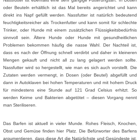
Nassfutter ist ebenfalls eine sehr gängige Fütterungsart. In Dosen
oder Beuteln erhältlich ist das Mal bereits angerichtet und kann
direkt ins Napf gefüllt werden. Nassfutter ist natürlich bedeutend
feuchtigkeitsreicher als Trockenfutter und kann somit für schlechte
Trinker, oder Hunde mit einem zusätzlichen Flüssigkeitsbedürfnis
sinnvoll sein. Ältere Hunde oder Hunde mit gesundheitlichen
Problemen bekommen häufig die nasse Wahl. Der Nachteil ist,
dass es nach der Öffnung schnell verdirbt und daher in kleineren
Mengen gekauft und nicht all zu lang gelagert werden sollte.
Nassfutter wird so hergestellt, wie man es sich auch vorstellt. Die
Zutaten werden vermengt, in Dosen (oder Beutel) abgefüllt und
dann in Autoklaven bei hohen Temperaturen und mit hohem Druck
für mindestens eine Stunde auf 121 Grad Celsius erhitzt. So
werden Keime und Bakterien abgetötet – diesen Vorgang nennt
man Steriliseren.
Das Barfen ist aktuell in vieler Munde. Rohes Fleisch, Knochen,
Obst und Gemüse finden hier Platz. Die Befürworter des Barfens
argumentieren, dass diese Art die Natürlichste und Gesündeste ist,