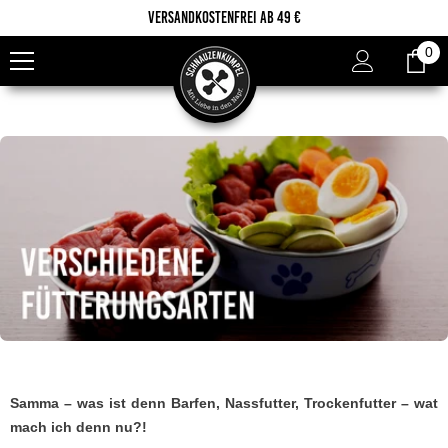
Zum Inhalt springen
Versandkostenfrei ab 49 €
0
0
Ar
Samma – was ist denn Barfen, Nassfutter, Trockenfutter – wat
mach ich denn nu?!