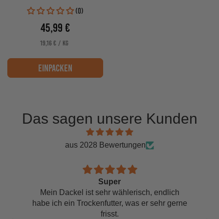
(0)
45,99 €
Verkaufspreis
PRO
STÜCKPREIS
19,16 €
/
KG
einpacken
Das sagen unsere Kunden
aus 2028 Bewertungen
Super
Mein Dackel ist sehr wählerisch, endlich
habe ich ein Trockenfutter, was er sehr gerne
frisst.