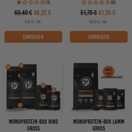
(1)
(0)
60,40 €
48,32 €
51,70 €
41,36 €
Verkaufspreis
Verkaufspreis
PRO
PRO
STÜCKPREIS
STÜCKPREIS
9,47 €
/
KG
10,61 €
/
KG
einpacken
einpacken
Monoprotein-Box Rind
Monoprotein-Box Lamm
Gross
Gross