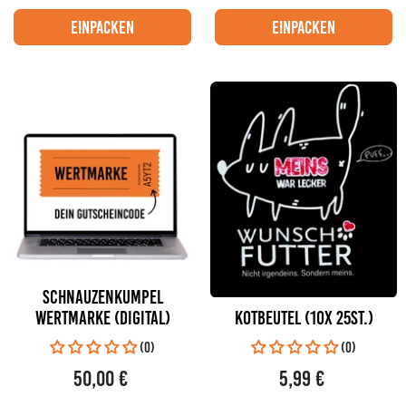
Preis
Preis
/
PRO
/
PRO
STÜCKPREIS
STÜCKPREIS
einpacken
einpacken
SCHNAUZENKUMPEL
WERTMARKE (DIGITAL)
Kotbeutel (10x 25St.)
(0)
(0)
50,00 €
5,99 €
Regulärer
Regulärer
Preis
Preis
/
PRO
/
PRO
STÜCKPREIS
STÜCKPREIS