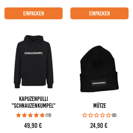
Preis
Preis
/
PRO
/
PRO
STÜCKPREIS
STÜCKPREIS
einpacken
einpacken
Kapuzenpulli
"Schnauzenkumpel"
MÜTZE
(11)
(0)
49,90 €
24,90 €
Regulärer
Regulärer