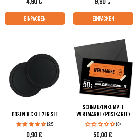
4,90 €
9,90 €
Regulärer
Regulärer
Preis
Preis
/
PRO
/
PRO
STÜCKPREIS
STÜCKPREIS
einpacken
einpacken
SCHNAUZENKUMPEL
Dosendeckel 2er Set
WERTMARKE (POSTKARTE)
(22)
(0)
0,90 €
50,00 €
Regulärer
Regulärer