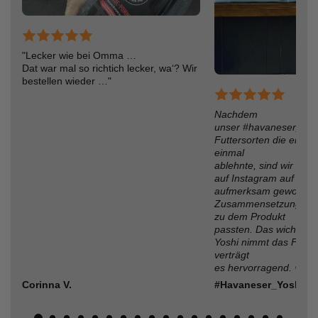
"Lecker wie bei Omma …
Dat war mal so richtich lecker, wa‘? Wir
bestellen wieder …"
Nachdem
unser #havaneser_yos
Futtersorten die er frü
einmal
ablehnte, sind wir übe
auf Instagram auf Sc
aufmerksam geworden.
Zusammensetzung und
zu dem Produkt
passten. Das wichtigst
Yoshi nimmt das Futter
verträgt
es hervorragend. 🐶
Corinna V.
#Havaneser_Yoshi