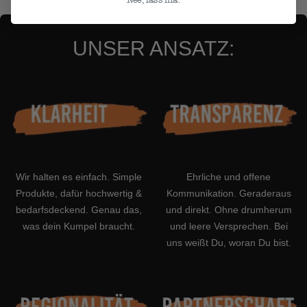
UNSER ANSATZ:
Wir halten es einfach. Simple
Ehrliche und offene
Produkte, dafür hochwertig &
Kommunikation. Geraderaus
bedarfsdeckend. Genau das,
und direkt. Ohne drumherum
was dein Kumpel braucht.
und leere Versprechen. Bei
uns weißt Du, woran Du bist.