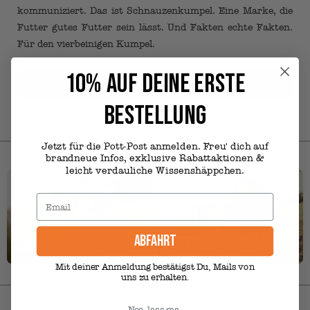
kommuniziert. Das ist Schnauzenkumpel. Eine Marke, die
Futter gutes Futter sein lässt. Und Fakten echte Fakten.
Für den vierbeinigen Kumpel.
10% AUF DEINE ERSTE
Zum Futter
BESTELLUNG
Jetzt für die Pott-Post anmelden. Freu' dich auf
brandneue Infos, exklusive Rabattaktionen &
leicht verdauliche Wissenshäppchen.
ABFAHRT
Mit deiner Anmeldung bestätigst Du, Mails von
uns zu erhalten.
Nee, lass ma.