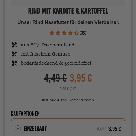
Rind mit Karotte & Kartoffel
Unser Rind Nassfutter für deinen Vierbeiner.
(38)
aus 60% frischem Rind
mit frischem Gemüse
bedarfsdeckend & getreidefrei
4,49 €
3,95 €
Verkaufspreis
PRO
STÜCKPREIS
9,88 €
/
KG
inkl. MwSt. zzgl.
Versandkosten
Kaufoptionen
Einzelkauf
3,95 €
4,49 €