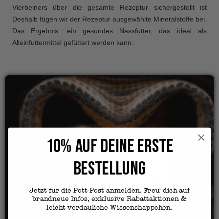
Vierbeiners über die gesamte Rezeptur sichergestellt ist
Deshalb fügen wir der Rezeptur ausgewählte Mineralstoffe bei.
Das Ergebnis: ein gesundes Nassfutter, das ideal als
Alleinfuttermittel gefüttert werden kann.
10% AUF DEINE ERSTE
BESTELLUNG
Jetzt für die Pott-Post anmelden. Freu' dich auf
brandneue Infos, exklusive Rabattaktionen &
leicht verdauliche Wissenshäppchen.