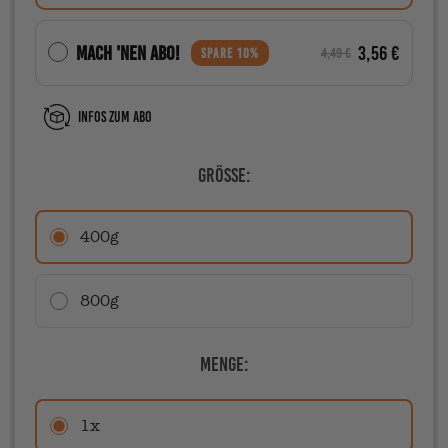
Mach 'nen Abo!
3,56 €
4,49 €
SPARE 10%
Infos zum Abo
Größe:
400g
800g
Menge:
1x