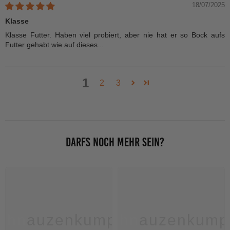
18/07/2025
Klasse
Klasse Futter. Haben viel probiert, aber nie hat er so Bock aufs
Futter gehabt wie auf dieses...
1
2
3
DARFS NOCH MEHR SEIN?
chnauzenkumpel
Schnauzenkump
S