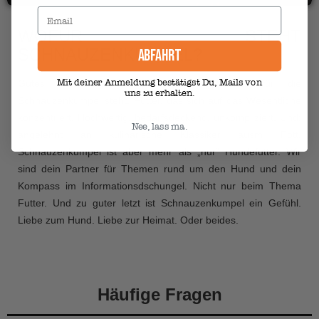
WOFÜR STEHT
SCHNAUZENKUMPEL?
ABFAHRT
Mit deiner Anmeldung bestätigst Du, Mails von
Gutes Hundefutter. Das ist eine Sache, für die
uns zu erhalten.
Schnauzenkumpel steht. Futter, das sich auf das Wesentliche
konzentriert. Hochwertig, bedarfsdeckend, unkompliziert. Und:
Nee, lass ma.
angelehnt an kulinarische Klassiker ausm Pott.
Schnauzenkumpel ist aber mehr als „nur“ Hundefutter. Wir
sind dein Partner für Themen rund um den Hund und dein
Kompass im Informationsdschungel. Nicht nur beim Thema
Futter. Und zu guter letzt ist Schnauzenkumpel ein Gefühl.
Liebe zum Hund. Liebe zur Heimat. Oder beides.
Häufige Fragen