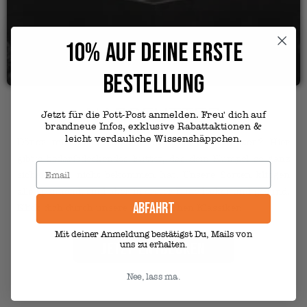
10% AUF DEINE ERSTE
BESTELLUNG
NASSFUTTER
Jetzt für die Pott-Post anmelden. Freu' dich auf
brandneue Infos, exklusive Rabattaktionen &
leicht verdauliche Wissenshäppchen.
Döner mit Gockel oder doch lieber Sauerbraten? Hier
gibt‘s bedarfsdeckendes Futter, das dein Kumpel so ganz
sicher noch nicht bekommen hat. Unsere Sorten klingen
alle spannend, sind aber in erster Linie lecker und gesund.
ABFAHRT
Klick dich durch unsere kulinarischen Klassiker.
Mit deiner Anmeldung bestätigst Du, Mails von
Jetzt entdecken
uns zu erhalten.
Nee, lass ma.