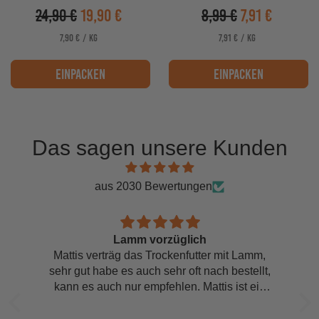
24,90 €
19,90 €
8,99 €
7,91 €
Verkaufspreis
Verkaufspreis
PRO
PRO
STÜCKPREIS
STÜCKPREIS
7,90 €
/
KG
7,91 €
/
KG
einpacken
einpacken
Das sagen unsere Kunden
aus 2030 Bewertungen
Lamm vorzüglich
Mattis verträg das Trockenfutter mit Lamm,
sehr gut habe es auch sehr oft nach bestellt,
kann es auch nur empfehlen. Mattis ist ein
Cocker Spaniel klein mit 8 Kg daher die
kleinen Brakets. :-)