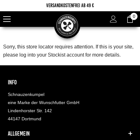
Zum Inhalt springen
Versandkostenfrei ab 49 €
0
0
Ar
Sorry, this store locator requires attention. If this is your site,
please
log into your Stockist account
for more details.
INFO
Schnauzenkumpel
eine Marke der Wunschfutter GmbH
Lindenhorster Str. 142
44147 Dortmund
allgemein