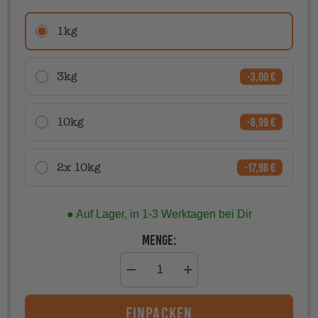
1kg
-3,00 €
3kg
-8,99 €
10kg
-17,98 €
2x 10kg
● Auf Lager, in 1-3 Werktagen bei Dir
Menge:
Menge
Menge
verringern
erhöhen
für
für
einpacken
Lammragout
Lammragout