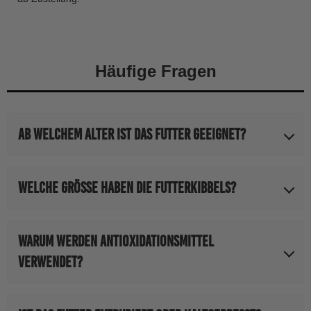
Häufige Fragen
Ab welchem Alter ist das Futter geeignet?
Das Futter ist für Welpen bis zum 12. Monat konzipiert.
Welche Größe haben die Futterkibbels?
Die Kibbels haben eine Größe von ca. 10x10mm.
Warum werden Antioxidationsmittel
verwendet?
Antioxidantien sind äußerst wichtige Substanzen für den