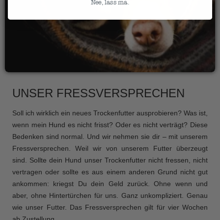
Nee, lass ma.
UNSER FRESSVERSPRECHEN
Soll ich wirklich ein neues Trockenfutter ausprobieren? Was ist,
wenn mein Hund es nicht frisst? Oder es nicht verträgt? Diese
Bedenken sind normal. Und wir nehmen sie dir – mit unserem
Fressversprechen. Weil wir von unserem Futter überzeugt
sind. Sollte dein Hund unser Trockenfutter nicht fressen, nicht
vertragen oder sollte es aus einem anderen Grund nicht gut
ankommen: kriegst Du dein Geld zurück. Ohne wenn und
aber, ohne Hintertürchen für uns. Ganz unkompliziert. Genau
wie unser Futter. Das Fressversprechen gilt für vier Wochen
ab Zustellung.