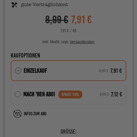
gute Verträglichkeit
8,99 €
7,91 €
Verkaufspreis
PRO
STÜCKPREIS
7,91 €
/
KG
inkl. MwSt. zzgl.
Versandkosten
Kaufoptionen
Einzelkauf
7,91 €
8,99 €
Mach 'nen Abo!
7,12 €
8,99 €
SPARE 10%
Infos zum Abo
Größe: