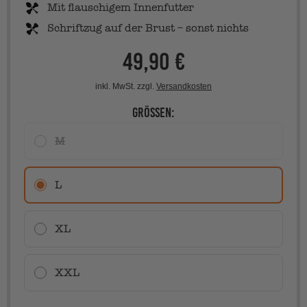
Mit flauschigem Innenfutter
Schriftzug auf der Brust – sonst nichts
49,90 €
Regulärer
Preis
/
PRO
STÜCKPREIS
inkl. MwSt. zzgl.
Versandkosten
Größen:
M
L
XL
XXL