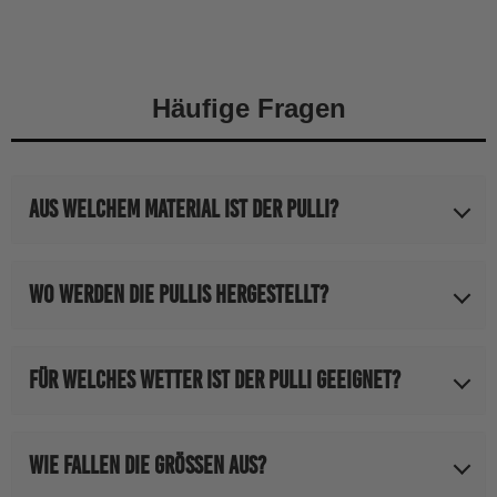
Häufige Fragen
Aus welchem Material ist der Pulli?
65% Baumwolle, 35% Polyester
Wo werden die Pullis hergestellt?
Das Rohmaterial kommt aus China, die Bedruckung findet in
Für welches Wetter ist der Pulli geeignet?
Deutschland statt
Der Pulli hat ein flauschiges Innenfutter und ist dadurch eher
Wie fallen die Größen aus?
für die kältere Jahreszeit geeignet.