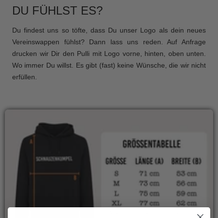
DU FÜHLST ES?
Du findest uns so töfte, dass Du unser Logo als dein neues
Vereinswappen fühlst? Dann lass uns reden. Auf Anfrage
drucken wir Dir den Pulli mit Logo vorne, hinten, oben unten.
Wo immer Du willst. Es gibt (fast) keine Wünsche, die wir nicht
erfüllen.