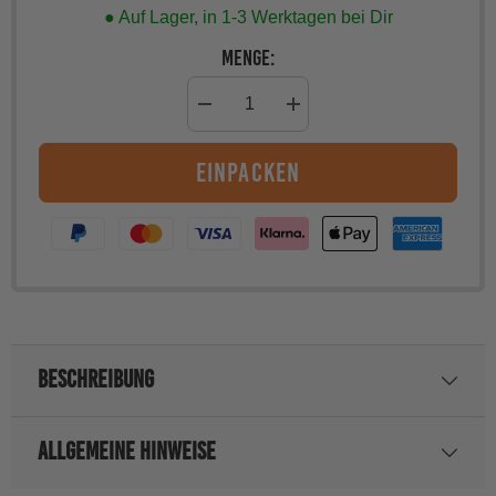
● Auf Lager, in 1-3 Werktagen bei Dir
Menge:
Menge
Menge
verringern
erhöhen
für
für
einpacken
Kapuzenpulli
Kapuzenpulli
&quot;Schnauzenkumpel&quot;
&quot;Schnauzenkumpel&quot;
BESCHREIBUNG
ALLGEMEINE HINWEISE