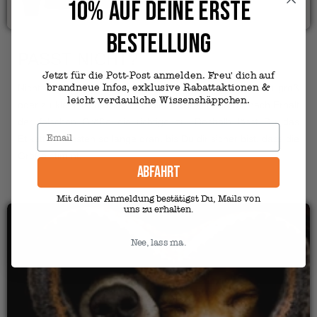
10% AUF DEINE ERSTE
BESTELLUNG
PASST NICHT?
Jetzt für die Pott-Post anmelden. Freu' dich auf
brandneue Infos, exklusive Rabattaktionen &
Nicht immer sitzt der erste Versuch. Ist Dir der Pulli zu groß
leicht verdauliche Wissenshäppchen.
oder zu klein, ist das kein Problem. Wir senden Dir nach Erhalt
der falschen Größe die richtige zu. Deshalb lässt Du das
Etikett am besten so lange dran, bis Du dir sicher bist, dass die
Größe stimmt.
ABFAHRT
Mit deiner Anmeldung bestätigst Du, Mails von
uns zu erhalten.
Nee, lass ma.