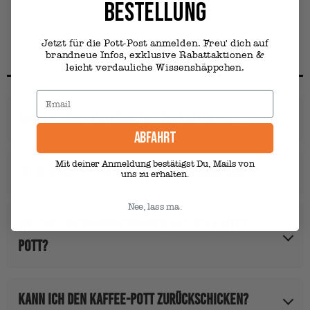
BESTELLUNG
Jetzt für die Pott-Post anmelden. Freu' dich auf
Häufige Fragen
brandneue Infos, exklusive Rabattaktionen &
leicht verdauliche Wissenshäppchen.
Aus welchem Material ist der Kaffee-Pott?
ABFAHRT
Keramik
Mit deiner Anmeldung bestätigst Du, Mails von
Ist der Kaffee-Pott spülmaschinengeeignet?
uns zu erhalten.
Nee, lass ma.
Ja.
Welches Fassungsvermögen hat der Kaffee-
Pott?
350ml
Kann ich den Kaffee-Pott zurückschicken?