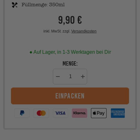
Füllmenge: 350ml
9,90 €
Regulärer
Preis
/
PRO
STÜCKPREIS
inkl. MwSt. zzgl.
Versandkosten
● Auf Lager, in 1-3 Werktagen bei Dir
Menge:
Menge
Menge
verringern
erhöhen
für
für
einpacken
Kaffeepott
Kaffeepott