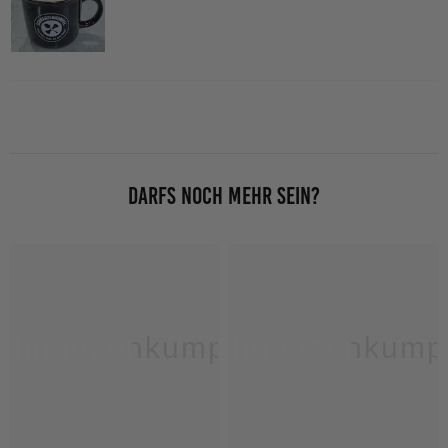
DARFS NOCH MEHR SEIN?
chnauzenkumpel
Schnauzenkump
S