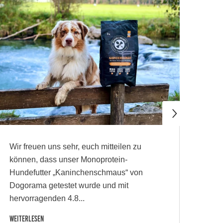
Sam
Nic
Ber
Gute
Wir freuen uns sehr, euch mitteilen zu
Weit
können, dass unser Monoprotein-
Hundefutter „Kaninchenschmaus“ von
Dogorama getestet wurde und mit
hervorragenden 4.8...
Weiterlesen