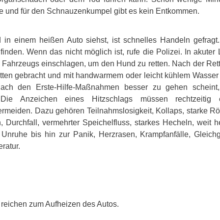
lle und für den Schnauzenkumpel gibt es kein Entkommen.
n einem heißen Auto siehst, ist schnelles Handeln gefragt.
finden. Wenn das nicht möglich ist, rufe die Polizei. In akuter
 Fahrzeugs einschlagen, um den Hund zu retten. Nach der Ret
atten gebracht und mit handwarmem oder leicht kühlem Wasser
ch den Erste-Hilfe-Maßnahmen besser zu gehen scheint
 Die Anzeichen eines Hitzschlags müssen rechtzeitig
rmeiden. Dazu gehören Teilnahmslosigkeit, Kollaps, starke R
 Durchfall, vermehrter Speichelfluss, starkes Hecheln, wei
 Unruhe bis hin zur Panik, Herzrasen, Krampfanfälle, Gleic
ratur.
 reichen zum Aufheizen des Autos.