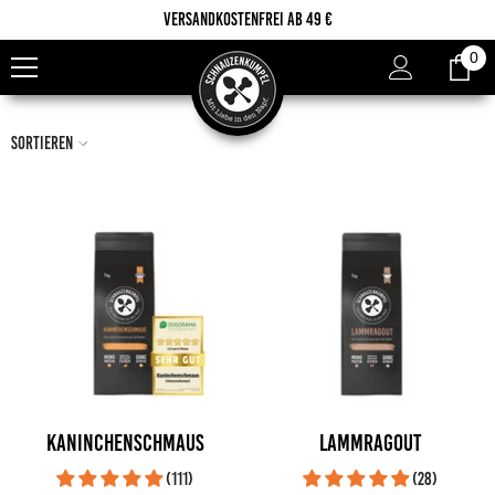
Zum Inhalt springen
Versandkostenfrei ab 49 €
0
0
Ar
Sortieren
Kaninchenschmaus
Lammragout
(111)
(28)