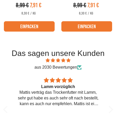
8,99 €
7,91 €
8,99 €
7,91 €
Verkaufspreis
Verkaufspreis
PRO
PRO
STÜCKPREIS
STÜCKPREIS
8,30 €
/
KG
8,30 €
/
KG
einpacken
einpacken
Das sagen unsere Kunden
aus 2030 Bewertungen
Lamm vorzüglich
Mattis verträg das Trockenfutter mit Lamm,
sehr gut habe es auch sehr oft nach bestellt,
kann es auch nur empfehlen. Mattis ist ein
Cocker Spaniel klein mit 8 Kg daher die
kleinen Brakets. :-)