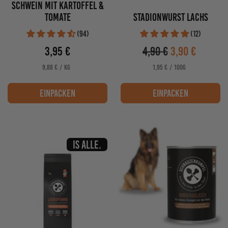
Schwein mit Kartoffel &
Tomate
Stadionwurst Lachs
(94)
(12)
3,95 €
4,90 €
3,90 €
Verkaufspreis
Verkaufspreis
PRO
PRO
STÜCKPREIS
STÜCKPREIS
9,88 €
/
KG
1,95 €
/
100G
einpacken
einpacken
Is Alle.