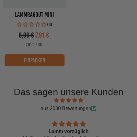
Lammragout Mini
(0)
8,99 €
7,91 €
Verkaufspreis
PRO
STÜCKPREIS
7,91 €
/
KG
einpacken
Das sagen unsere Kunden
aus 2030 Bewertungen
Lamm vorzüglich