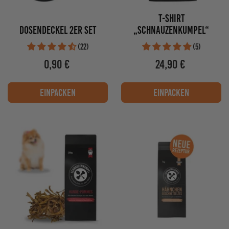
T-SHIRT
Dosendeckel 2er Set
„SCHNAUZENKUMPEL“
(22)
(5)
0,90 €
24,90 €
Regulärer
Regulärer
Preis
Preis
/
PRO
/
PRO
STÜCKPREIS
STÜCKPREIS
einpacken
einpacken