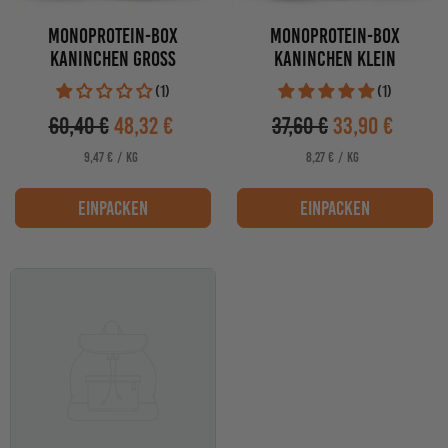
MONOPROTEIN-BOX
MONOPROTEIN-BOX
KANINCHEN GROSS
KANINCHEN KLEIN
(1)
(1)
60,40 €
48,32 €
37,60 €
33,90 €
Verkaufspreis
Verkaufspreis
PRO
PRO
STÜCKPREIS
STÜCKPREIS
9,47 €
/
KG
8,27 €
/
KG
einpacken
einpacken