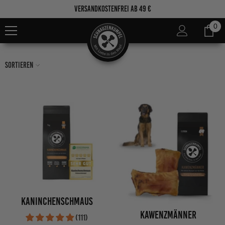
Zum Inhalt springen
Versandkostenfrei ab 49 €
0
0
Ar
Sortieren
Kaninchenschmaus
Kawenzmänner
(111)