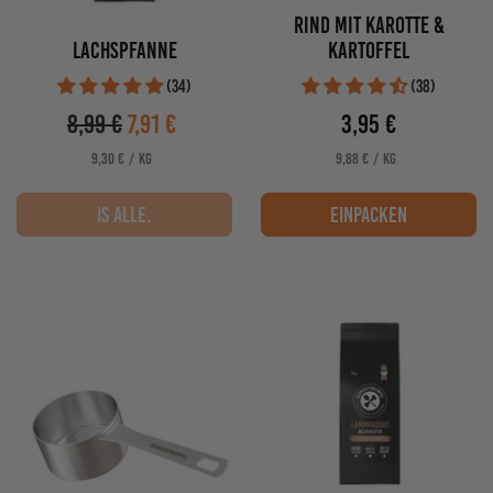
Rind mit Karotte &
Lachspfanne
Kartoffel
(34)
(38)
8,99 €
7,91 €
3,95 €
Verkaufspreis
Verkaufspreis
PRO
PRO
STÜCKPREIS
STÜCKPREIS
9,30 €
/
KG
9,88 €
/
KG
Is Alle.
einpacken